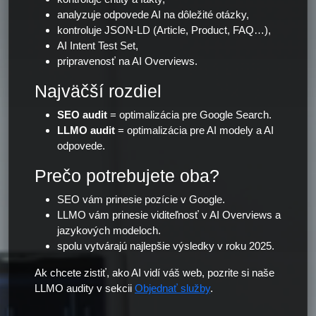
analyzuje odpovede AI na dôležité otázky,
kontroluje JSON-LD (Article, Product, FAQ…),
AI Intent Test Set,
pripravenosť na AI Overviews.
Najväčší rozdiel
SEO audit
= optimalizácia pre Google Search.
LLMO audit
= optimalizácia pre AI modely a AI
odpovede.
Prečo potrebujete oba?
SEO vám prinesie pozície v Google.
LLMO vám prinesie viditeľnosť v AI Overviews a
jazykových modeloch.
spolu vytvárajú najlepšie výsledky v roku 2025.
Ak chcete zistiť, ako AI vidí váš web, pozrite si naše
LLMO audity v sekcii
Objednať služby
.