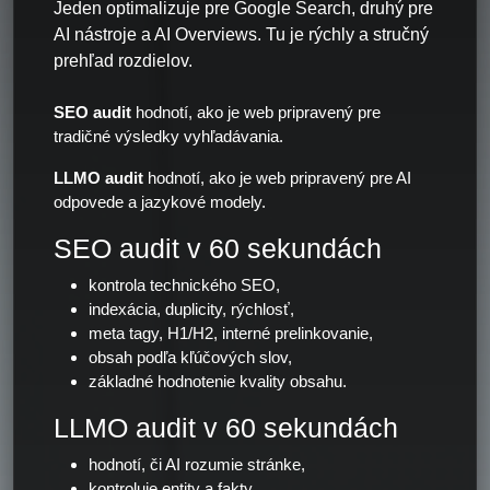
Jeden optimalizuje pre Google Search, druhý pre
AI nástroje a AI Overviews. Tu je rýchly a stručný
prehľad rozdielov.
SEO audit
hodnotí, ako je web pripravený pre
tradičné výsledky vyhľadávania.
LLMO audit
hodnotí, ako je web pripravený pre AI
odpovede a jazykové modely.
SEO audit v 60 sekundách
kontrola technického SEO,
indexácia, duplicity, rýchlosť,
meta tagy, H1/H2, interné prelinkovanie,
obsah podľa kľúčových slov,
základné hodnotenie kvality obsahu.
LLMO audit v 60 sekundách
hodnotí, či AI rozumie stránke,
kontroluje entity a fakty,