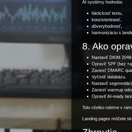
AI systémy hodnotia:
faktickosť textu,
konzistentnosť,
dôveryhodnosť,
harmonizáciu s landi
8. Ako opra
Nastaviť DKIM 2048-
Opraviť SPF (bez +al
Zaviesť DMARC quar
Vyčistiť databázu.
Nastaviť segmentáci
Zaviesť warmup odos
Opraviť AI-ready lan
Toto všetko robíme v rám
Landing pages môžete sk