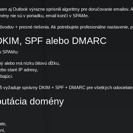
m aj Outlook výrazne sprísnili algoritmy pre doručovanie emailov. 
mény nie sú v poriadku, email končí v SPAMe.
ôvodov + presné riešenia. Ak potrebujete profesionálne nastavenie, p
 DKIM, SPF alebo DMARC
do SPAMu:
ý alebo má nízku bitovú dĺžku,
ebo staré IP adresy,
ajúci.
5 vyžaduje správny DKIM + SPF + DMARC pre všetkých odosielate
putácia domény
te,
ní,