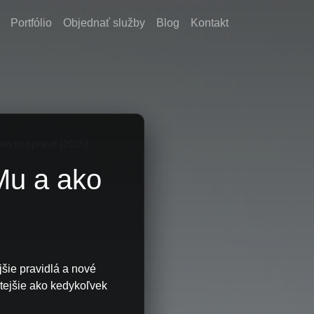
Portfólio
Objednať služby
Blog
Kontakt
o to opraviť (2025)
Mu a ako
šie pravidlá a nové
tejšie ako kedykoľvek