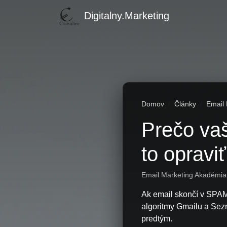
Digitalny.Marketing
Domov
Články
Email
Prečo va
to opravi
Email Marketing Akadémia 
Ak email skončí v SPAMe
algoritmy Gmailu a Sez
predtým.