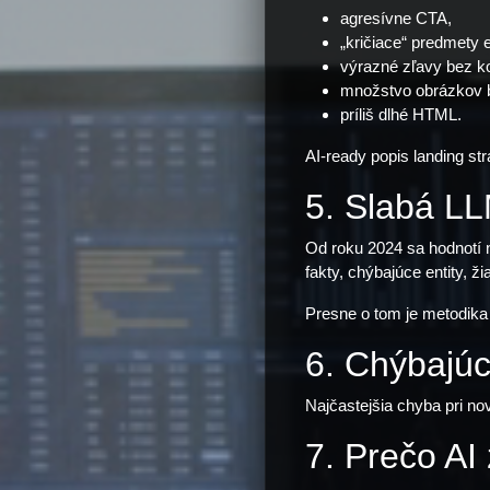
agresívne CTA,
„kričiace“ predmety 
výrazné zľavy bez k
množstvo obrázkov b
príliš dlhé HTML.
AI-ready popis landing s
5. Slabá LL
Od roku 2024 sa hodnotí n
fakty, chýbajúce entity, 
Presne o tom je metodik
6. Chýbajúc
Najčastejšia chyba pri n
7. Prečo AI