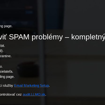
ng page.
viť SPAM problémy – kompletný 
bit.
l).
antine.
u.
ielateľa.
ding page.
ci služby
Email Marketing Setup
.
ontrolovať cez
audit.LLMO.sk
.