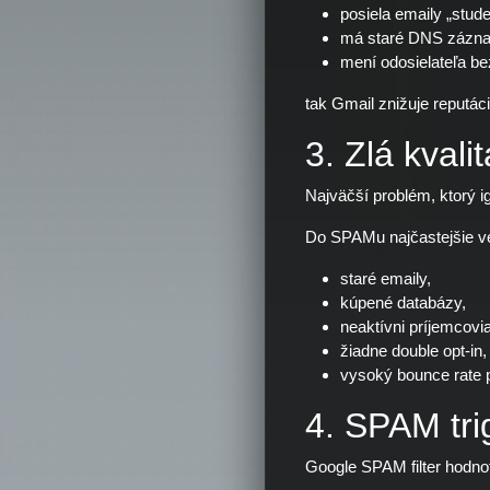
posiela emaily „stu
má staré DNS zázn
mení odosielateľa b
tak Gmail znižuje reputá
3. Zlá kvali
Najväčší problém, ktorý ig
Do SPAMu najčastejšie v
staré emaily,
kúpené databázy,
neaktívni príjemcovia
žiadne double opt-in,
vysoký bounce rate 
4. SPAM tr
Google SPAM filter hodnot