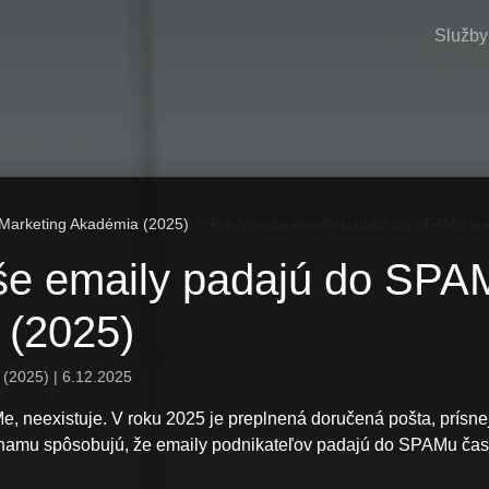
Služby
 Marketing Akadémia (2025)
Prečo vaše emaily padajú do SPAMu a ak
še emaily padajú do SPA
ť (2025)
(2025) | 6.12.2025
, neexistuje. V roku 2025 je preplnená doručená pošta, prísnej
namu spôsobujú, že emaily podnikateľov padajú do SPAMu čas