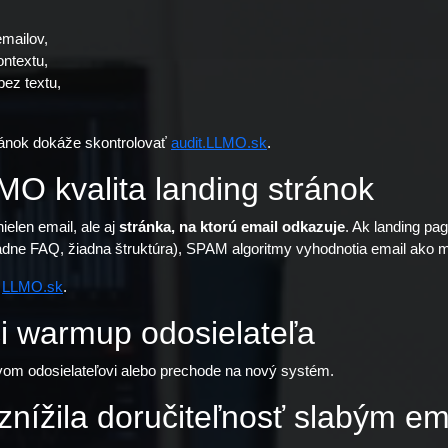
emailov,
ontextu,
ez textu,
tránok dokáže skontrolovať
audit.LLMO.sk
.
MO kvalita landing stránok
ielen email, ale aj
stránka, na ktorú email odkazuje
. Ak landing pag
žiadne FAQ, žiadna štruktúra), SPAM algoritmy vyhodnotia email ako
a
LLMO.sk
.
i warmup odosielateľa
ovom odosielateľovi alebo prechode na nový systém.
 znížila doručiteľnosť slabým e