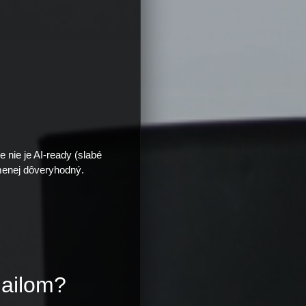
e nie je AI-ready (slabé
 menej dôveryhodný.
mailom?