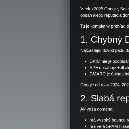
V roku 2025 Google, Sezna
obsah alebo reputácia do
Tu je kompletný prehľad d
1. Chybný
Najčastejší dôvod pádu 
DKIM nie je podpísan
SPF obsahuje +all al
DMARC je úplne chýb
Google od roku 2024–202
2. Slabá re
Ak vaša doména:
má vysoký bounce ra
má veľa SPAM hláse