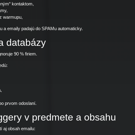
deným“ kontaktom,
amy,
ez warmupu,
ciu a emaily padajú do SPAMu automaticky.
ta databázy
noruje 90 % firiem.
edú:
,
po prvom odoslaní.
iggery v predmete a obsahu
í aj obsah emailu: