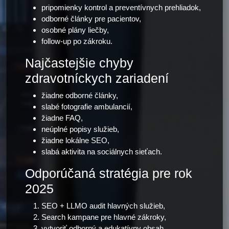
pripomienky kontrol a preventívnych prehliadok,
odborné články pre pacientov,
osobné plány liečby,
follow-up po zákroku.
Najčastejšie chyby
zdravotníckych zariadení
žiadne odborné články,
slabé fotografie ambulancií,
žiadne FAQ,
neúplné popisy služieb,
žiadne lokálne SEO,
slabá aktivita na sociálnych sieťach.
Odporúčaná stratégia pre rok
2025
SEO + LLMO audit hlavných služieb,
Search kampane pre hlavné zákroky,
vytvoriť odborný a edukatívny obsah,