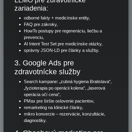
LLMO pre zdravotnícke
zariadenia:
odborné fakty + medicínske entity,
FAQ pre zákroky,
HowTo postupy pre regeneráciu, liečbu a
prevenciu,
AI Intent Test Set pre medicínske otázky,
správny JSON-LD pre články a služby.
3. Google Ads pre
zdravotnícke služby
Search kampane: „zubná hygiena Bratislava“,
„fyzioterapia po operácii kolena“, „laserová
operácia očí cena“,
PMax pre širšie oslovenie pacientov,
remarketing na klinické články,
mikro konverzie – rezervácie, konzultácie,
diagnostiky.