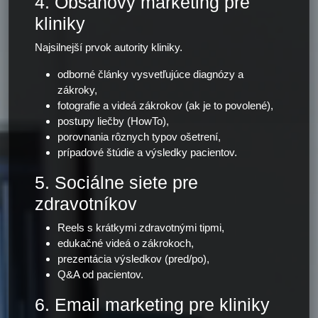
4. Obsahový marketing pre
kliniky
Najsilnejší prvok autority kliniky.
odborné články vysvetľujúce diagnózy a
zákroky,
fotografie a videá zákrokov (ak je to povolené),
postupy liečby (HowTo),
porovnania rôznych typov ošetrení,
prípadové štúdie a výsledky pacientov.
5. Sociálne siete pre
zdravotníkov
Reels s krátkymi zdravotnými tipmi,
edukačné videá o zákrokoch,
prezentácia výsledkov (pred/po),
Q&A od pacientov.
6. Email marketing pre kliniky