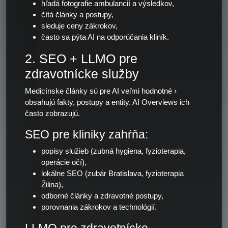
hľadá fotografie ambulancií a výsledkov,
čítá články a postupy,
sleduje ceny zákrokov,
často sa pýta AI na odporúčania kliník.
2. SEO + LLMO pre
zdravotnícke služby
Medicínske články sú pre AI veľmi hodnotné ›
obsahujú fakty, postupy a entity. AI Overviews ich
často zobrazujú.
SEO pre kliniky zahŕňa:
popisy služieb (zubná hygiena, fyzioterapia,
operácie očí),
lokálne SEO (zubár Bratislava, fyzioterapia
Žilina),
odborné články a zdravotné postupy,
porovnania zákrokov a technológií.