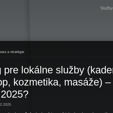
Služby
ses a stratégie
služby (kaderník, barbershop, kozmetika, masáže) – čo funguje v 2025
 pre lokálne služby (kade
op, kozmetika, masáže) –
v 2025?
12.2025