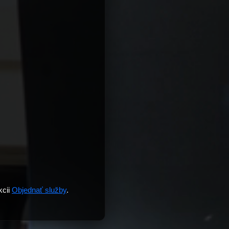
kcii
Objednať služby
.