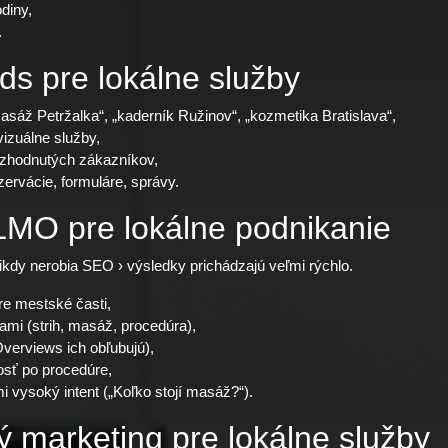
diny,
.
ds pre lokálne služby
áž Petržalka“, „kaderník Ružinov“, „kozmetika Bratislava“,
zuálne služby,
ozhodnutých zákazníkov,
zervácie, formuláre, správy.
LMO pre lokálne podnikanie
ikdy nerobia SEO › výsledky prichádzajú veľmi rýchlo.
re mestské časti,
tami (strih, masáž, procedúra),
verviews ich obľubujú),
osť po procedúre,
 vysoký intent („Koľko stojí masáž?“).
 marketing pre lokálne služby