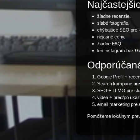
Najčastejši
žiadne recenzie,
slabé fotografie,
chýbajúce SEO pre lo
nejasné ceny,
žiadne FAQ,
len Instagram bez G
Odporúčaná 
Google Profil + recen
Search kampane pre na
SEO + LLMO pre služ
videá + pred/po ukáž
email marketing pre 
Pomôžeme lokálnym prevád