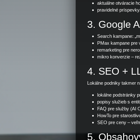
aktuálne otváracie ho
pravidelné príspevky
3. Google A
Search kampane: „mas
PMax kampane pre vi
remarketing pre ner
mikro konverzie – re
4. SEO + L
Lokálne podniky takmer n
lokálne podstránky p
popisy služieb s enti
FAQ pre služby (AI O
HowTo pre starostliv
SEO pre ceny – veľmi
5. Obsahový