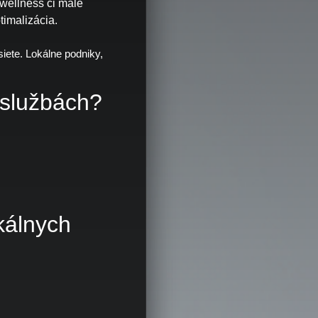
wellness či malé
timalizácia.
iete. Lokálne podniky,
 službách?
kálnych