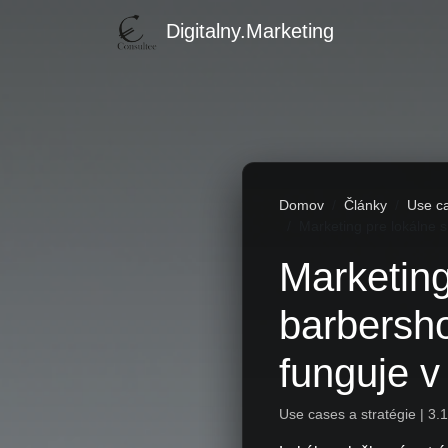
Digitalny.Marketing
Domov
Články
Use ca
Marketing pre lokálne 
Marketing
barbersh
funguje 
Use cases a stratégie | 3.