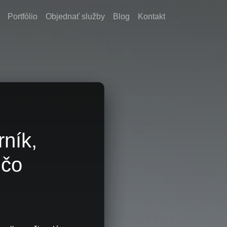
Portfólio
Objednať služby
Blog
Kontakt
?
rník,
 čo