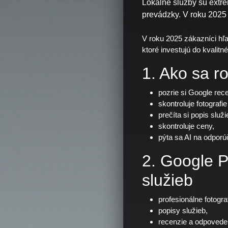
Lokálne služby sú extré
prevádzky. V roku 2025 
V roku 2025 zákazníci hľa
ktoré investujú do kvalit
1. Ako sa r
pozrie si Google rec
skontroluje fotografie 
prečíta si popis služi
skontroluje ceny,
pýta sa AI na odporúč
2. Google P
služieb
profesionálne fotograf
popisy služieb,
recenzie a odpovede