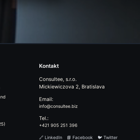
Kontakt
Consultee, s.r.o.
Mickiewiczova 2, Bratislava
u
únd
Email:
info@consultee.biz
Tel.:
25)
+421 905 251 396
🔗 LinkedIn
📘 Facebook
🐦 Twitter