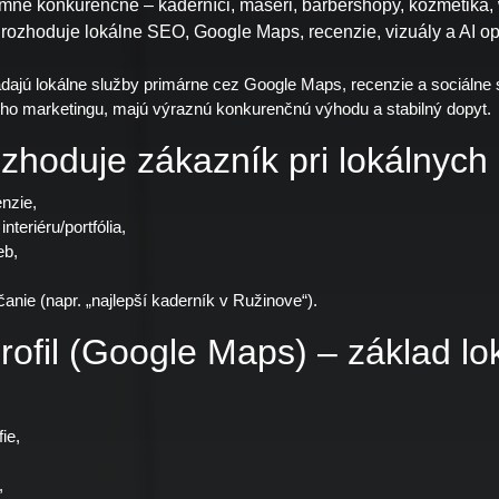
mne konkurenčné – kaderníci, maséri, barbershopy, kozmetika, 
rozhoduje lokálne SEO, Google Maps, recenzie, vizuály a AI op
dajú lokálne služby primárne cez Google Maps, recenzie a sociálne s
ného marketingu, majú výraznú konkurenčnú výhodu a stabilný dopyt.
ozhoduje zákazník pri lokálnych
enzie,
interiéru/portfólia,
eb,
anie (napr. „najlepší kaderník v Ružinove“).
rofil (Google Maps) – základ lo
ie,
,