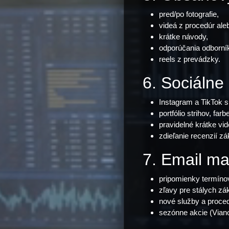
pred/po fotografie,
videá z procedúr aleb
krátke návody,
odporúčania odborní
reels z prevádzky.
6. Sociálne
Instagram a TikTok 
portfólio strihov, far
pravidelné krátke vid
zdieľanie recenzií z
7. Email ma
pripomienky termíno
zľavy pre stálych zá
nové služby a proced
sezónne akcie (Viano