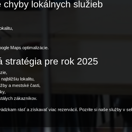
e chyby lokálnych služieb
kalitu,
oogle Maps optimalizácie.
stratégia pre rok 2025
zie,
jbližšiu lokalitu,
by a mestské časti,
ky,
stálych zákazníkov.
zkam rásť a získavať viac rezervácií. Pozrite si naše služby v se