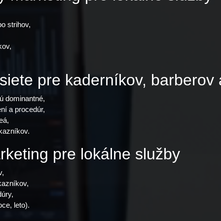
o strihov,
kov,
 siete pre kaderníkov, barberov
sú dominantné,
bení a procedúr,
eá,
ákazníkov.
rketing pre lokálne služby
v,
kazníkov,
úry,
ce, leto).