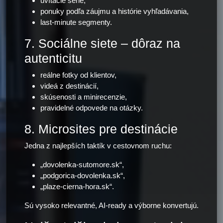
uvítacie série,
ponuky podľa záujmu a histórie vyhľadávania,
last-minute segmenty.
7. Sociálne siete – dôraz na
autenticitu
reálne fotky od klientov,
videá z destinácií,
skúsenosti a minirecenzie,
pravidelné odpovede na otázky.
8. Microsites pre destinácie
Jedna z najlepších taktík v cestovnom ruchu:
„dovolenka-sutomore.sk“,
„podgorica-dovolenka.sk“,
„plaze-cierna-hora.sk“.
Sú vysoko relevantné, AI-ready a výborne konvertujú.