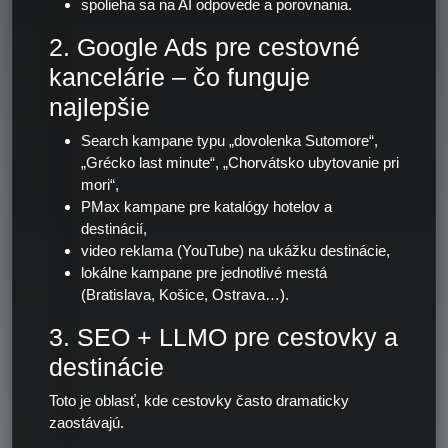
spolieha sa na AI odpovede a porovnania.
2. Google Ads pre cestovné
kancelárie – čo funguje
najlepšie
Search kampane typu „dovolenka Sutomore“,
„Grécko last minute“, „Chorvátsko ubytovanie pri
mori“,
PMax kampane pre katalógy hotelov a
destinácií,
video reklama (YouTube) na ukážku destinácie,
lokálne kampane pre jednotlivé mestá
(Bratislava, Košice, Ostrava…).
3. SEO + LLMO pre cestovky a
destinácie
Toto je oblasť, kde cestovky často dramaticky
zaostávajú.