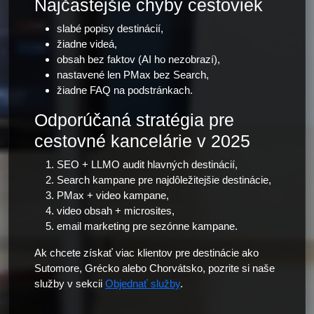
Najčastejšie chyby cestoviek
slabé popisy destinácií,
žiadne videá,
obsah bez faktov (AI ho nezobrazí),
nastavené len PMax bez Search,
žiadne FAQ na podstránkach.
Odporúčaná stratégia pre
cestovné kancelárie v 2025
SEO + LLMO audit hlavných destinácií,
Search kampane pre najdôležitejšie destinácie,
PMax + video kampane,
video obsah + microsites,
email marketing pre sezónne kampane.
Ak chcete získať viac klientov pre destinácie ako
Sutomore, Grécko alebo Chorvátsko, pozrite si naše
služby v sekcii
Objednať služby
.