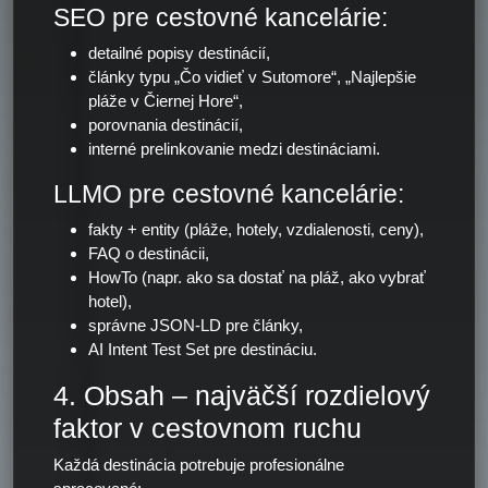
SEO pre cestovné kancelárie:
detailné popisy destinácií,
články typu „Čo vidieť v Sutomore“, „Najlepšie
pláže v Čiernej Hore“,
porovnania destinácií,
interné prelinkovanie medzi destináciami.
LLMO pre cestovné kancelárie:
fakty + entity (pláže, hotely, vzdialenosti, ceny),
FAQ o destinácii,
HowTo (napr. ako sa dostať na pláž, ako vybrať
hotel),
správne JSON-LD pre články,
AI Intent Test Set pre destináciu.
4. Obsah – najväčší rozdielový
faktor v cestovnom ruchu
Každá destinácia potrebuje profesionálne