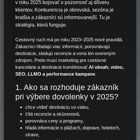
v roku 2025 bojovať o pozornosť aj dôveru
klientov. Konkurencia je obrovská, sezóna je
kratšia a zákazníci sú informovanejší. Tu je
stratégia, ktorá funguje.
Cestovný ruch má po roku 2023–2025 nové pravidlá.
Zákazníci hľadajú viac informácií, porovnávajú
destinácie, sledujú recenzie a veria len overeným
zdrojom. Preto musí marketing pre cestovné
kancelárie a destinácie kombinovať
AI obsah, video,
SEO, LLMO a performance kampane
.
1. Ako sa rozhoduje zákazník
pri výbere dovolenky v 2025?
chce vidieť destináciu vo videu,
čítá recenzie a skúsenosti,
porovnáva ceny a programy,
hľadá informácie o plážach, doprave, hoteloch,
strave,