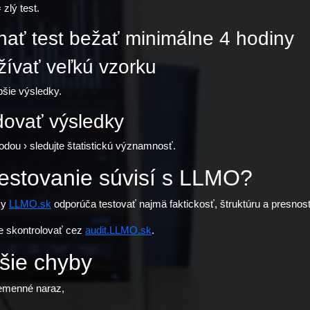
zlý test.
hať test bežať minimálne 4 hodiny
žívať veľkú vzorku
pšie výsledky.
dovať výsledky
dou › sledujte štatistickú významnosť.
testovanie súvisí s LLMO?
ky
LLMO.sk
odporúča testovať najmä faktickosť, štruktúru a presnosť
te skontrolovať cez
audit.LLMO.sk
.
jšie chyby
remenné naraz,