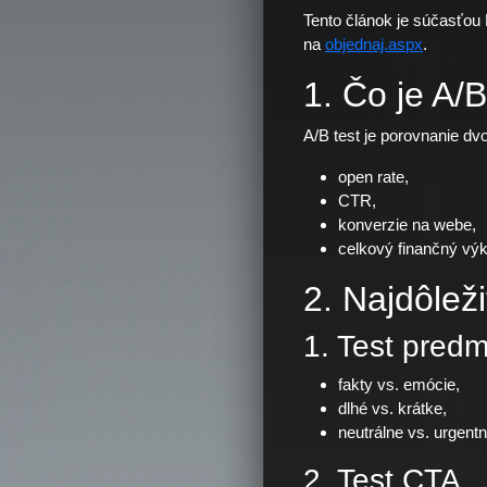
Tento článok je súčasťou 
na
objednaj.aspx
.
1. Čo je A/
A/B test je porovnanie dvo
open rate,
CTR,
konverzie na webe,
celkový finančný vý
2. Najdôleži
1. Test pred
fakty vs. emócie,
dlhé vs. krátke,
neutrálne vs. urgentn
2. Test CTA