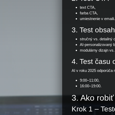
text CTA,
farba CTA,
umiestnenie v emaili.
3. Test obsa
stručný vs. detailný 
AI-personalizovaný b
modulárny dizajn vs. f
4. Test času 
AI v roku 2025 odporúča 
9:00–11:00,
16:00–19:00.
3. Ako robi
Krok 1 – Tes