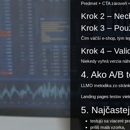
Predmet + CTA zároveň = 
Krok 2 – Nec
Krok 3 – Pou
Čím väčší e-shop, tým le
Krok 4 – Vali
Niekedy vyhrá verzia náho
4. Ako A/B 
LLMO metodika zo strán
Landing pages testov vie
5. Najčaste
testujú sa viaceré p
príliš malá vzorka,