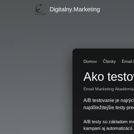
Digitalny.Marketing
Domov
Články
Email
Ako testo
Email Marketing Akadémia 
A/B testovanie je najrý
najdôležitejšie testy p
A/B testy sú základom mo
kampaní aj automatizácií.