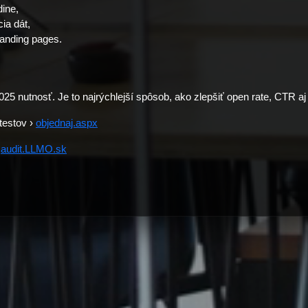
ine,
ia dát,
landing pages.
025 nutnosť. Je to najrýchlejší spôsob, ako zlepšiť open rate, CTR aj
testov ›
objednaj.aspx
›
audit.LLMO.sk