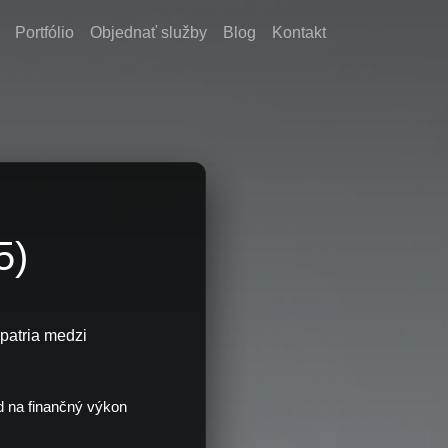
Portfólio
Objednať služby
Blog
Kontakt
5)
 patria medzi
d na finančný výkon