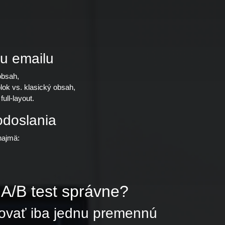
hu emailu
obsah,
lok vs. klasický obsah,
ull-layout.
odoslania
najmä:
ť A/B test správne?
tovať iba jednu premennú