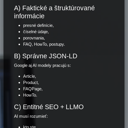
A) Faktické a štruktúrované
informácie
presné definície,
číselné údaje,
porovnania,
FAQ, HowTo, postupy.
B) Správne JSON-LD
Google aj AI modely pracujú s:
Article,
Product,
FAQPage,
HowTo.
C) Entitné SEO + LLMO
AI musí rozumieť:
kto ste,