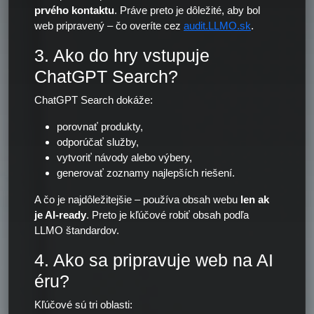
prvého kontaktu
. Práve preto je dôležité, aby bol
web pripravený – čo overíte cez
audit.LLMO.sk
.
3. Ako do hry vstupuje
ChatGPT Search?
ChatGPT Search dokáže:
porovnať produkty,
odporúčať služby,
vytvoriť návody alebo výbery,
generovať zoznamy najlepších riešení.
A čo je najdôležitejšie – používa obsah webu
len ak
je AI-ready
. Preto je kľúčové robiť obsah podľa
LLMO štandardov.
4. Ako sa pripravuje web na AI
éru?
Kľúčové sú tri oblasti: