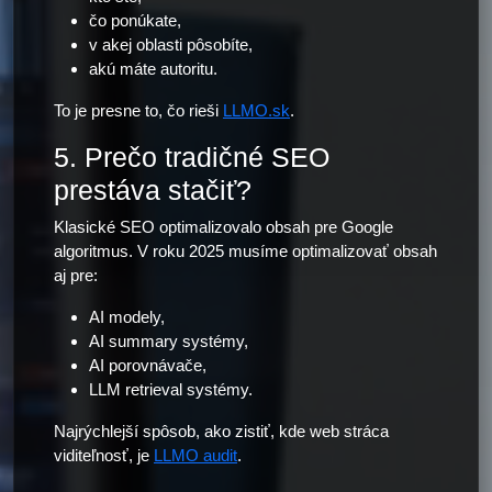
čo ponúkate,
v akej oblasti pôsobíte,
akú máte autoritu.
To je presne to, čo rieši
LLMO.sk
.
5. Prečo tradičné SEO
prestáva stačiť?
Klasické SEO optimalizovalo obsah pre Google
algoritmus. V roku 2025 musíme optimalizovať obsah
aj pre:
AI modely,
AI summary systémy,
AI porovnávače,
LLM retrieval systémy.
Najrýchlejší spôsob, ako zistiť, kde web stráca
viditeľnosť, je
LLMO audit
.