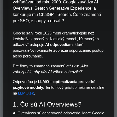
vyhľadávaní od roku 2000. Google zavádza AI
Overviews, Search Generative Experience, a
konkuruje mu ChatGPT Search. Čo to znamená
pre SEO, e-shopy a obsah?
Google sa v roku 2025 mení dramatickejšie než
kedykoľvek predtým. Klasický model „10 modrých
odkazov“ ustupuje
AI odpovediam
, ktoré
používateľovi okamžite zobrazia odporúčanie, postup
alebo porovnanie.
Pre firmy to znamená zásadnú otázku:
„Ako
zabezpečiť, aby nás AI vôbec zobrazila?“
Odpoveďou je
LLMO – optimalizácia pre veľké
jazykové modely
. Tento nový prístup riešime detailne
na
LLMO.sk
.
1. Čo sú AI Overviews?
AI Overviews sú generované odpovede, ktoré Google