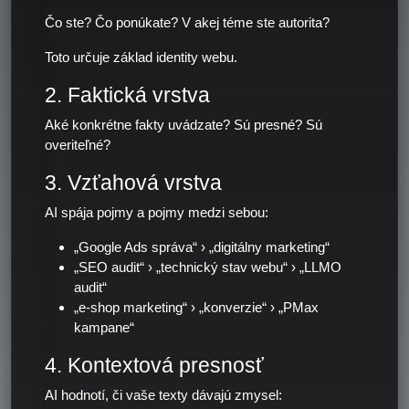
Čo ste? Čo ponúkate? V akej téme ste autorita?
Toto určuje základ identity webu.
2. Faktická vrstva
Aké konkrétne fakty uvádzate? Sú presné? Sú
overiteľné?
3. Vzťahová vrstva
AI spája pojmy a pojmy medzi sebou:
„Google Ads správa“ › „digitálny marketing“
„SEO audit“ › „technický stav webu“ › „LLMO
audit“
„e-shop marketing“ › „konverzie“ › „PMax
kampane“
4. Kontextová presnosť
AI hodnotí, či vaše texty dávajú zmysel: